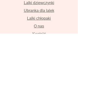
Lalki dziewczynki
Ubranka dla lalek
Lalki chłopaki
O nas
Kontakt
Dostawa i płatność
Zwroty i wymiana
Polityka prywatności
Lalki szyte z wielką miłością przyniosą
szczęście , szczerze w to wierzymy!
Lalka, ręcznie robiona lalka, lalka z
włosami, szmaciana lalka, Tilda, lalka
na zamówienie, zwierzęta z lnu,