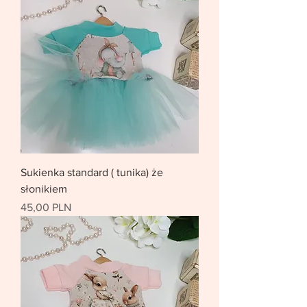
Sukienka standard ( tunika) że
słonikiem
Цена
45,00 PLN