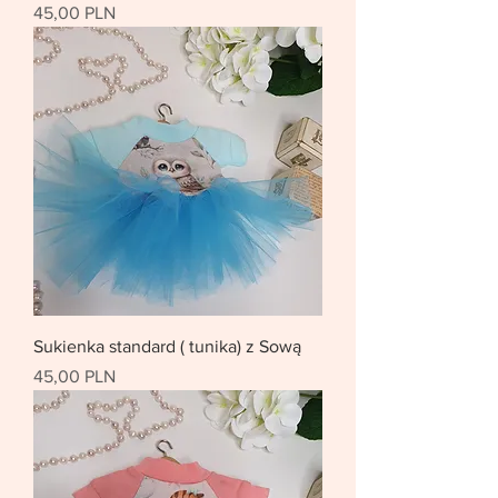
Цена
45,00 PLN
Sukienka standard ( tunika) z Sową
Цена
45,00 PLN