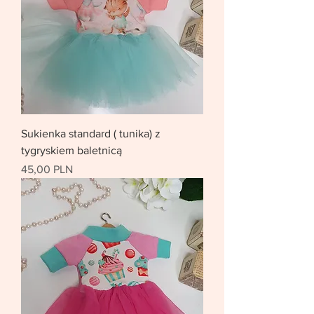
Sukienka standard ( tunika) z
tygryskiem baletnicą
Цена
45,00 PLN