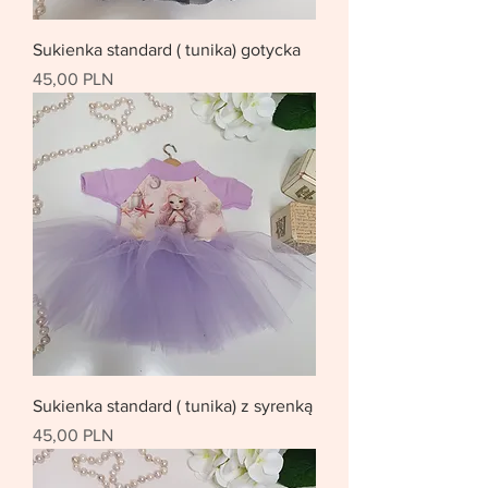
Sukienka standard ( tunika) gotycka
Цена
45,00 PLN
Sukienka standard ( tunika) z syrenką
Цена
45,00 PLN