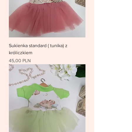
Sukienka standard ( tunika) z
króliczkiem
Цена
45,00 PLN