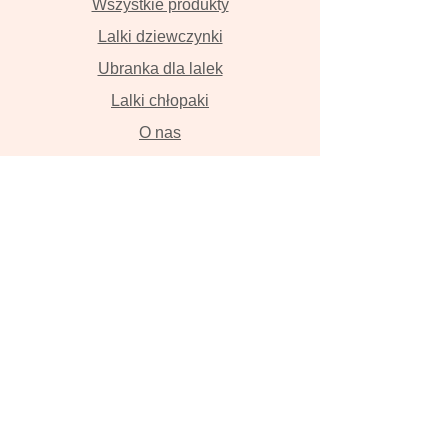
Wszystkie produkty
Lalki dziewczynki
Ubranka dla lalek
Lalki chłopaki
O nas
Kontakt
Dostawa i płatność
Zwroty i wymiana
Polityka prywatności
Lalki szyte z wielką miłością przyniosą
szczęście , szczerze w to wierzymy!
Lalka, ręcznie robiona lalka, lalka z
włosami, szmaciana lalka, Tilda, lalka