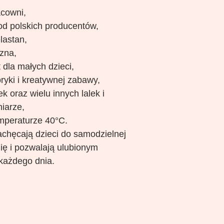
acowni,
 od polskich producentów,
lastan,
czna,
 dla małych dzieci,
ryki i kreatywnej zabawy,
 oraz wielu innych lalek i
iarze,
mperaturze 40°C.
chęcają dzieci do samodzielnej
ię i pozwalają ulubionym
każdego dnia.