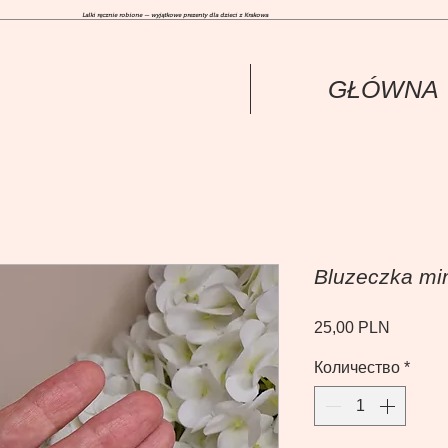
Lalki ręcznie robione — wyjątkowe prezenty dla dzieci z Krakowa
GŁÓWNА
Bluzeczka min
Цена
25,00 PLN
Количество
*