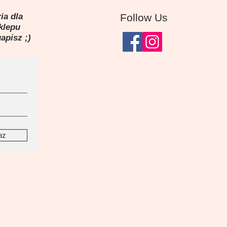
ia dla
Follow Us
sklepu
gapisz ;)
az