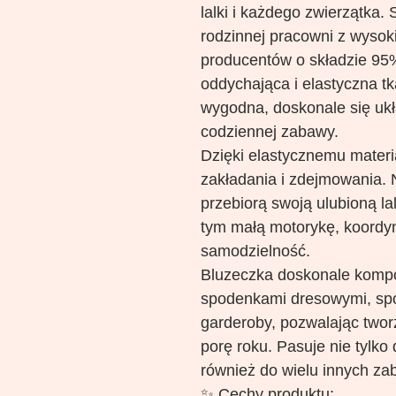
lalki i każdego zwierzątka.
rodzinnej pracowni z wysoki
producentów o składzie 95%
oddychająca i elastyczna tk
wygodna, doskonale się ukł
codziennej zabawy.
Dzięki elastycznemu materi
zakładania i zdejmowania. 
przebiorą swoją ulubioną lal
tym małą motorykę, koordy
samodzielność.
Bluzeczka doskonale kompo
spodenkami dresowymi, spó
garderoby, pozwalając twor
porę roku. Pasuje nie tylko 
również do wielu innych z
✨ Cechy produktu: