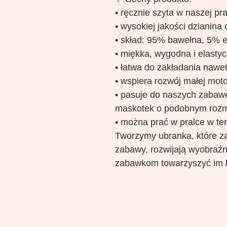
• ręcznie szyta w naszej pr
• wysokiej jakości dzianina
• skład: 95% bawełna, 5% e
• miękka, wygodna i elasty
• łatwa do zakładania nawet
• wspiera rozwój małej moto
• pasuje do naszych zabawek
maskotek o podobnym rozm
• można prać w pralce w te
Tworzymy ubranka, które za
zabawy, rozwijają wyobraźn
zabawkom towarzyszyć im 