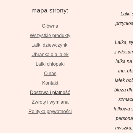
mapa strony:
Lalki 
przynios
Główna
Wszystkie produkty
Lalka, r
Lalki dziewczynki
z włosam
Ubranka dla lalek
lalka na
Lalki chłopaki
lnu, u
O nas
lalek bo
Kontakt
bluza dla
Dostawa i płatność
szmaci
Zwroty i wymiana
lalkowa s
Polityka prywatności
persona
myszka, 