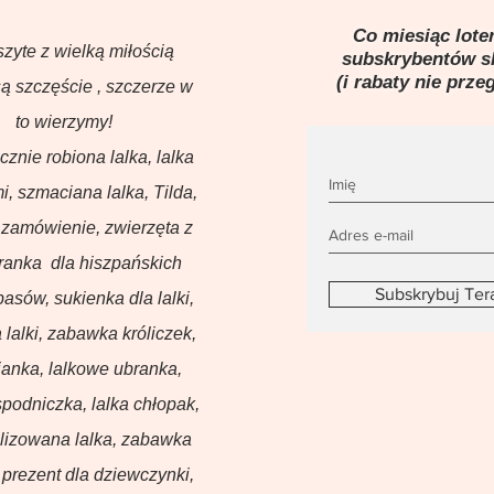
Co miesiąc loter
szyte z wielką miłością
subskrybentów 
(i rabaty nie prze
ą szczęście , szczerze w
to wierzymy!
ęcznie robiona lalka, lalka
i, szmaciana lalka, Tilda,
 zamówienie, zwierzęta z
branka dla hiszpańskich
Subskrybuj Ter
basów, sukienka dla lalki,
 lalki, zabawka króliczek,
anka, lalkowe ubranka,
podniczka, lalka chłopak,
lizowana lalka, zabawka
prezent dla dziewczynki,