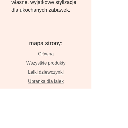
własne, wyjątkowe stylizacje
dla ukochanych zabawek.
mapa strony:
Główna
Wszystkie produkty
Lalki dziewczynki
Ubranka dla lalek
Lalki chłopaki
O nas
Kontakt
Dostawa i płatność
Zwroty i wymiana