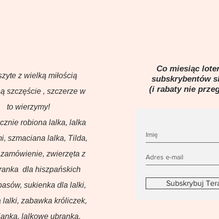
Co miesiąc loter
szyte z wielką miłością
subskrybentów 
(i rabaty nie prze
ą szczęście , szczerze w
to wierzymy!
ęcznie robiona lalka, lalka
i, szmaciana lalka, Tilda,
 zamówienie, zwierzęta z
branka dla hiszpańskich
Subskrybuj Ter
basów, sukienka dla lalki,
 lalki, zabawka króliczek,
anka, lalkowe ubranka,