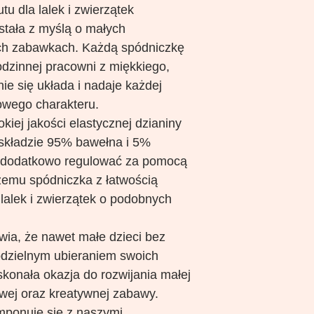
tu dla lalek i zwierzątek
stała z myślą o małych
ych zabawkach. Każdą spódniczkę
odzinnej pracowni z miękkiego,
knie się układa i nadaje każdej
kowego charakteru.
iej jakości elastycznej dzianiny
 składzie 95% bawełna i 5%
a dodatkowo regulować za pomocą
czemu spódniczka z łatwością
lalek i zwierzątek o podobnych
wia, że nawet małe dzieci bez
odzielnym ubieraniem swoich
konała okazja do rozwijania małej
owej oraz kreatywnej zabawy.
mponuje się z naszymi