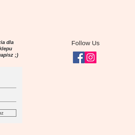
ia dla
Follow Us
sklepu
gapisz ;)
az