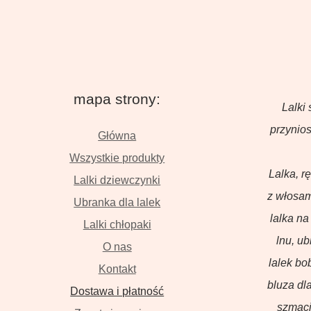
mapa strony:
Lalki 
przynios
Główna
Wszystkie produkty
Lalka, r
Lalki dziewczynki
z włosam
Ubranka dla lalek
lalka na
Lalki chłopaki
lnu, u
O nas
lalek bo
Kontakt
bluza dla
Dostawa i płatność
szmaci