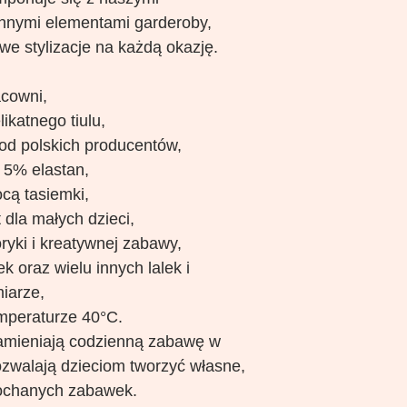
innymi elementami garderoby,
we stylizacje na każdą okazję.
acowni,
ikatnego tiulu,
 od polskich producentów,
 5% elastan,
cą tasiemki,
 dla małych dzieci,
ryki i kreatywnej zabawy,
 oraz wielu innych lalek i
iarze,
mperaturze 40°C.
amieniają codzienną zabawę w
ozwalają dzieciom tworzyć własne,
kochanych zabawek.