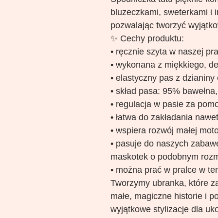
bluzeczkami, sweterkami i 
pozwalając tworzyć wyjątko
✨ Cechy produktu:
• ręcznie szyta w naszej pr
• wykonana z miękkiego, del
• elastyczny pas z dzianiny
• skład pasa: 95% bawełna,
• regulacja w pasie za pomo
• łatwa do zakładania nawet
• wspiera rozwój małej moto
• pasuje do naszych zabawek
maskotek o podobnym rozm
• można prać w pralce w te
Tworzymy ubranka, które z
małe, magiczne historie i p
wyjątkowe stylizacje dla u