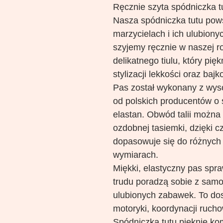
Ręcznie szyta spódniczka tu
Nasza spódniczka tutu pow
marzycielach i ich ulubion
szyjemy ręcznie w naszej r
delikatnego tiulu, który pię
stylizacji lekkości oraz baj
Pas został wykonany z wysok
od polskich producentów o
elastan. Obwód talii możn
ozdobnej tasiemki, dzięki 
dopasowuje się do różnych 
wymiarach.
Miękki, elastyczny pas spra
trudu poradzą sobie z sam
ulubionych zabawek. To dos
motoryki, koordynacji ruch
Spódniczka tutu pięknie ko