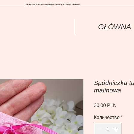
Lalki ręcznie robione — wyjątkowe prezenty dla dzieci z Krakowa
GŁÓWNА
Spódniczka tu
malinowa
Цена
30,00 PLN
Количество
*