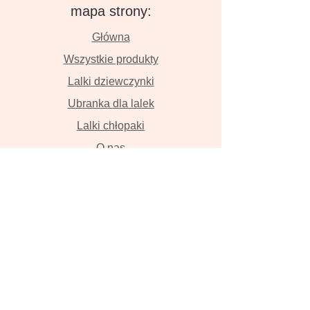
mapa strony:
Główna
Wszystkie produkty
Lalki dziewczynki
Ubranka dla lalek
Lalki chłopaki
O nas
Kontakt
Dostawa i płatność
Zwroty i wymiana
Polityka prywatności
Lalki szyte z wielką miłością przyniosą