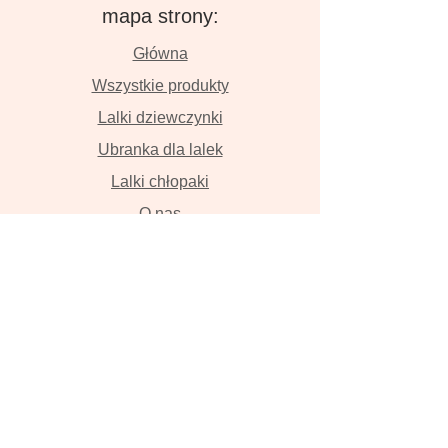
mapa strony:
Główna
Wszystkie produkty
Lalki dziewczynki
Ubranka dla lalek
Lalki chłopaki
O nas
Kontakt
Dostawa i płatność
Zwroty i wymiana
Polityka prywatności
Lalki szyte z wielką miłością przyniosą