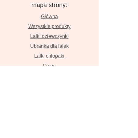
mapa strony:
Główna
Wszystkie produkty
Lalki dziewczynki
Ubranka dla lalek
Lalki chłopaki
O nas
Kontakt
Dostawa i płatność
Zwroty i wymiana
Polityka prywatności
Lalki szyte z wielką miłością przyniosą