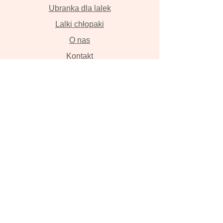
Ubranka dla lalek
Lalki chłopaki
O nas
Kontakt
Dostawa i płatność
Zwroty i wymiana
Polityka prywatności
Lalki szyte z wielką miłością przyniosą
szczęście , szczerze w to wierzymy!
Lalka, ręcznie robiona lalka, lalka z
włosami, szmaciana lalka, Tilda, lalka
na zamówienie, zwierzęta z lnu,